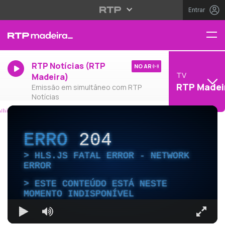
Entrar
RTP Notícias (RTP
NO AR
TV
Madeira)
RTP Madei
Emissão em simultâneo com RTP
Notícias
ERRO
204
HLS.JS FATAL ERROR - NETWORK
ERROR
ESTE CONTEÚDO ESTÁ NESTE
MOMENTO INDISPONÍVEL