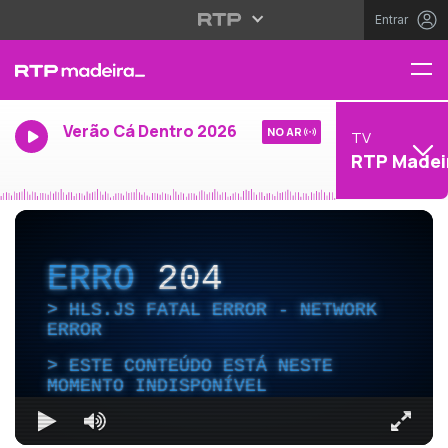
Entrar
Verão Cá Dentro 2026
NO AR
TV
RTP Madei
ERRO
204
HLS.JS FATAL ERROR - NETWORK
ERROR
ESTE CONTEÚDO ESTÁ NESTE
MOMENTO INDISPONÍVEL