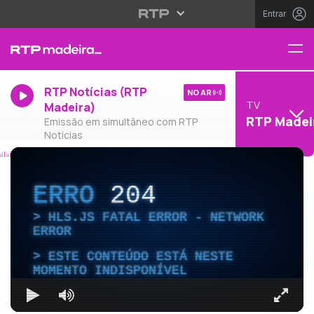
Entrar
RTP Notícias (RTP
NO AR
TV
Madeira)
RTP Madei
Emissão em simultâneo com RTP
Notícias
ERRO
204
HLS.JS FATAL ERROR - NETWORK
ERROR
ESTE CONTEÚDO ESTÁ NESTE
MOMENTO INDISPONÍVEL