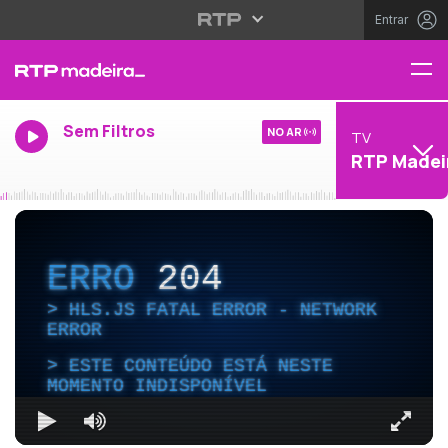
Entrar
Sem Filtros
NO AR
TV
RTP Madei
ERRO
204
HLS.JS FATAL ERROR - NETWORK
ERROR
ESTE CONTEÚDO ESTÁ NESTE
MOMENTO INDISPONÍVEL