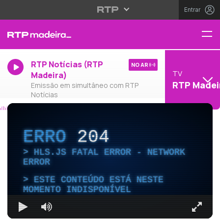
Entrar
RTP Notícias (RTP
NO AR
TV
Madeira)
RTP Madei
Emissão em simultâneo com RTP
Notícias
ERRO
204
HLS.JS FATAL ERROR - NETWORK
ERROR
ESTE CONTEÚDO ESTÁ NESTE
MOMENTO INDISPONÍVEL