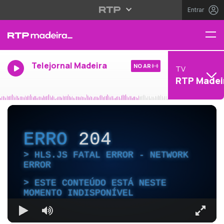
Entrar
Telejornal Madeira
NO AR
TV
RTP Madei
ERRO
204
HLS.JS FATAL ERROR - NETWORK
ERROR
ESTE CONTEÚDO ESTÁ NESTE
MOMENTO INDISPONÍVEL