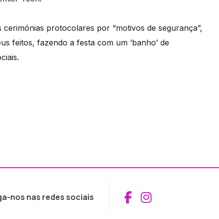
s cerimónias protocolares por “motivos de segurança”,
us feitos, fazendo a festa com um ‘banho’ de
iais.
Aceder ao Fac
Aceder ao I
ga-nos nas redes sociais