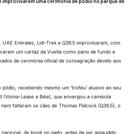
ue improvisarem uma cerimónia de pódio no parque de
, UAE Emirates, Lidl-Trek e Q36.5 improvisaram, com
olocaram um cartaz da Vuelta como pano de fundo e
vados de cerimónia oficial de consagração devido aos
o pódio, recebendo mesmo um ‘troféu’ alusivo ao seu
 (Visma-Lease a Bike), que envergou a camisola
l nem faltaram os cães de Thomas Pidcock (Q36.5), o
o nacional, de boné no peito, antes de ser aplaudido