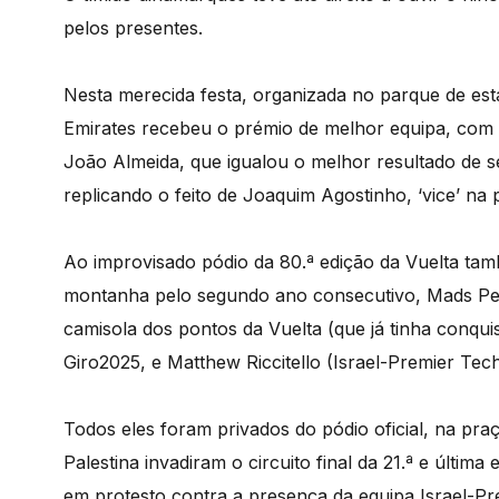
pelos presentes.
Nesta merecida festa, organizada no parque de e
Emirates recebeu o prémio de melhor equipa, com o
João Almeida, que igualou o melhor resultado de
replicando o feito de Joaquim Agostinho, ‘vice’ n
Ao improvisado pódio da 80.ª edição da Vuelta tam
montanha pelo segundo ano consecutivo, Mads Ped
camisola dos pontos da Vuelta (que já tinha conqui
Giro2025, e Matthew Riccitello (Israel-Premier Tec
Todos eles foram privados do pódio oficial, na pra
Palestina invadiram o circuito final da 21.ª e últim
em protesto contra a presença da equipa Israel-Pr