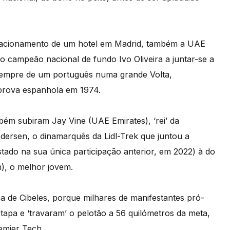
stacionamento de um hotel em Madrid, também a UAE
 campeão nacional de fundo Ivo Oliveira a juntar-se a
 sempre de um português numa grande Volta,
a prova espanhola em 1974.
bém subiram Jay Vine (UAE Emirates), ‘rei’ da
ersen, o dinamarquês da Lidl-Trek que juntou a
stado na sua única participação anterior, em 2022) à do
h), o melhor jovem.
ça de Cibeles, porque milhares de manifestantes pró-
a etapa e ‘travaram’ o pelotão a 56 quilómetros da meta,
emier Tech.