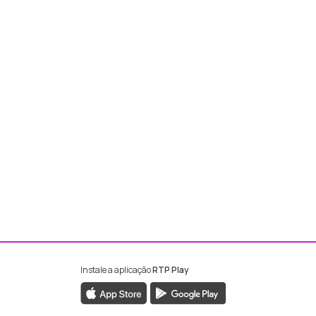
Instale a aplicação
RTP Play
ebook da RTP Madeira
nstagram da RTP Madeira