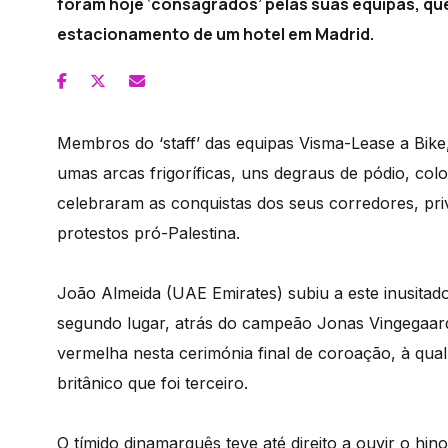
foram hoje ‘consagrados’ pelas suas equipas, q
estacionamento de um hotel em Madrid.
Membros do ‘staff’ das equipas Visma-Lease a Bike
umas arcas frigoríficas, uns degraus de pódio, c
celebraram as conquistas dos seus corredores, pri
protestos pró-Palestina.
João Almeida (UAE Emirates) subiu a este inusitad
segundo lugar, atrás do campeão Jonas Vingegaard
vermelha nesta cerimónia final de coroação, à qua
britânico que foi terceiro.
O tímido dinamarquês teve até direito a ouvir o hin