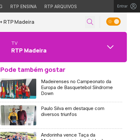
G
RTP ENSINA
RTP ARQUIVOS
Entrar
+ RTP Madeira
TV
RTP Madeira
Pode também gostar
Madeirenses no Campeonato da
Europa de Basquetebol Síndrome
Down
Paulo Silva em destaque com
diversos triunfos
Andorinha vence Taça da