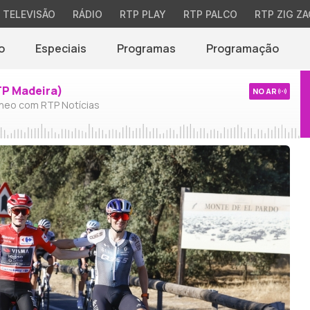
TELEVISÃO
RÁDIO
RTP PLAY
RTP PALCO
RTP ZIG ZA
o
Especiais
Programas
Programação
TP Madeira)
NO AR
neo com RTP Notícias