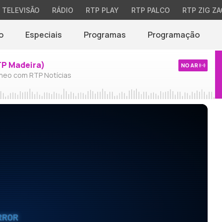
TELEVISÃO
RÁDIO
RTP PLAY
RTP PALCO
RTP ZIG ZA
o
Especiais
Programas
Programação
TP Madeira)
NO AR
neo com RTP Notícias
RROR