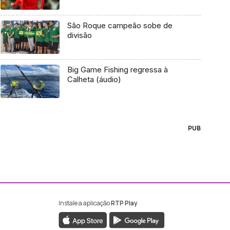
São Roque campeão sobe de
divisão
Big Game Fishing regressa à
Calheta (áudio)
PUB
Instale a aplicação
RTP Play
ebook da RTP Madeira
nstagram da RTP Madeira