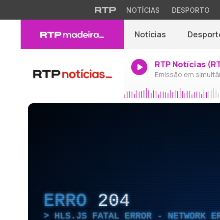
NOTÍCIAS
DESPORTO
Notícias
Desport
RTP Notícias (R
Emissão em simultâ
ERRO
204
HLS.JS FATAL ERROR - NETWORK E