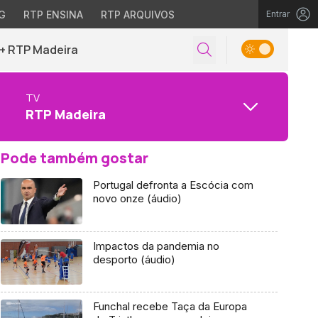
G
RTP ENSINA
RTP ARQUIVOS
Entrar
+ RTP Madeira
TV
RTP Madeira
Pode também gostar
Portugal defronta a Escócia com
novo onze (áudio)
Impactos da pandemia no
desporto (áudio)
Funchal recebe Taça da Europa