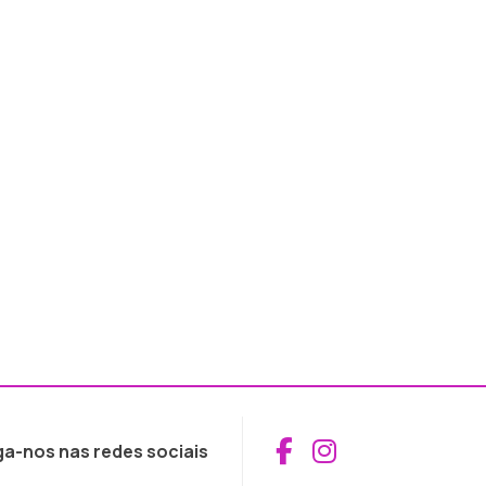
Aceder ao Fac
Aceder ao I
ga-nos nas redes sociais