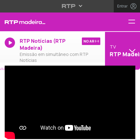
Entrar
RTP Notícias (RTP
NO AR
TV
Madeira)
RTP Madei
Emissão em simultâneo com RTP
Notícias