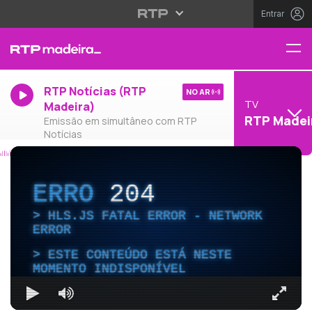
Entrar
RTP Notícias (RTP
NO AR
TV
Madeira)
RTP Madei
Emissão em simultâneo com RTP
Notícias
ERRO
204
HLS.JS FATAL ERROR - NETWORK
ERROR
ESTE CONTEÚDO ESTÁ NESTE
MOMENTO INDISPONÍVEL