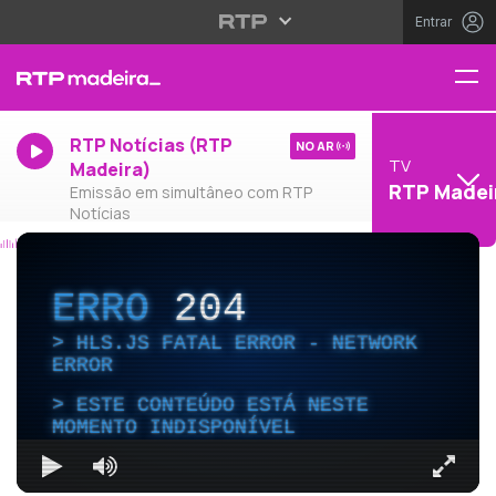
Entrar
RTP Notícias (RTP
NO AR
TV
Madeira)
RTP Madei
Emissão em simultâneo com RTP
Notícias
ERRO
204
HLS.JS FATAL ERROR - NETWORK
ERROR
ESTE CONTEÚDO ESTÁ NESTE
MOMENTO INDISPONÍVEL