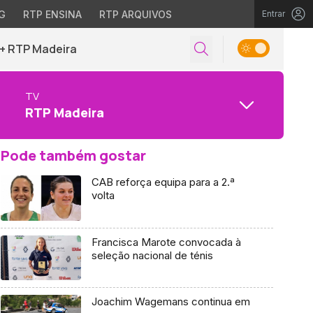
G
RTP ENSINA
RTP ARQUIVOS
Entrar
+ RTP Madeira
TV
RTP Madeira
Pode também gostar
CAB reforça equipa para a 2.ª
volta
Francisca Marote convocada à
seleção nacional de ténis
Joachim Wagemans continua em