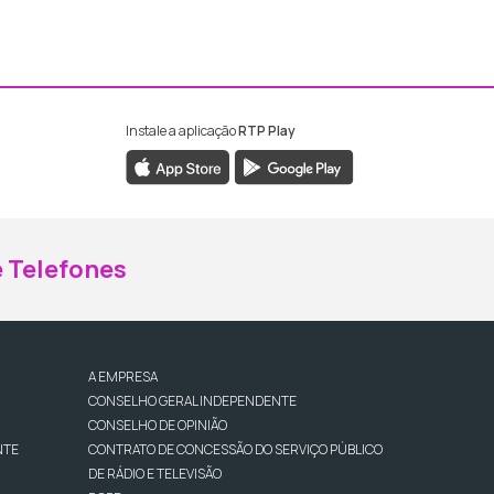
Instale a aplicação
RTP Play
ebook da RTP Madeira
nstagram da RTP Madeira
 Telefones
A EMPRESA
CONSELHO GERAL INDEPENDENTE
CONSELHO DE OPINIÃO
NTE
CONTRATO DE CONCESSÃO DO SERVIÇO PÚBLICO
DE RÁDIO E TELEVISÃO