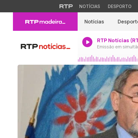
NOTÍCIAS
DESPORTO
Notícias
Desport
RTP Notícias (R
Emissão em simultâ