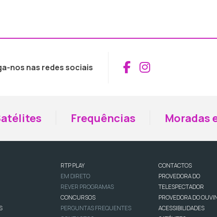
Aceder ao Fac
Aceder ao I
ga-nos nas redes sociais
atélites
Frequências
Moradas e
RTP PLAY
CONTACTOS
EM DIRETO
PROVEDORA DO
REVER PROGRAMAS
TELESPECTADOR
CONCURSOS
PROVEDORA DO OUVI
S
PERGUNTAS FREQUENTES
ACESSIBILIDADES