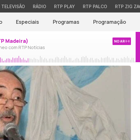
TELEVISÃO
RÁDIO
RTP PLAY
RTP PALCO
RTP ZIG ZA
o
Especiais
Programas
Programação
TP Madeira)
NO AR
neo com RTP Notícias