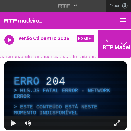
Entrar
Verão Cá Dentro 2026
NO AR
TV
RTP Madei
ERRO
204
HLS.JS FATAL ERROR - NETWORK
ERROR
ESTE CONTEÚDO ESTÁ NESTE
MOMENTO INDISPONÍVEL