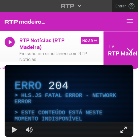
Entrar
RTP Notícias (RTP
NO AR
TV
Madeira)
RTP Madei
Emissão em simultâneo com RTP
Notícias
ERRO
204
HLS.JS FATAL ERROR - NETWORK
ERROR
ESTE CONTEÚDO ESTÁ NESTE
MOMENTO INDISPONÍVEL