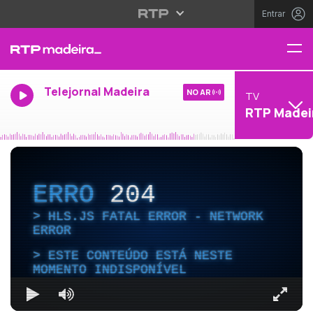
Entrar
Telejornal Madeira
NO AR
TV
RTP Madei
ERRO
204
HLS.JS FATAL ERROR - NETWORK
ERROR
ESTE CONTEÚDO ESTÁ NESTE
MOMENTO INDISPONÍVEL