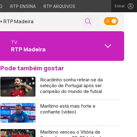
G
RTP ENSINA
RTP ARQUIVOS
Entrar
+ RTP Madeira
TV
RTP Madeira
Pode também gostar
Ricardinho sonha retirar-se da
seleção de Portugal após ser
campeão do mundo de futsal
Marítimo está mais forte e
confiante (vídeo)
Marítimo venceu o Vitória de