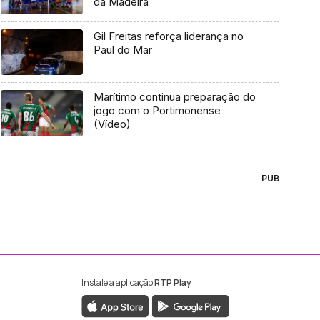
da Madeira
Gil Freitas reforça liderança no
Paul do Mar
Marítimo continua preparação do
jogo com o Portimonense
(Vídeo)
PUB
Instale a aplicação
RTP Play
ebook da RTP Madeira
nstagram da RTP Madeira