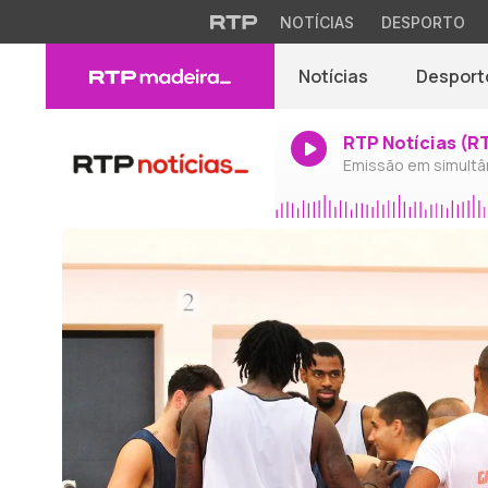
NOTÍCIAS
DESPORTO
Notícias
Desport
RTP Notícias (R
Emissão em simultâ