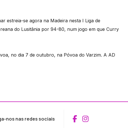
r estreia-se agora na Madeira nesta I Liga de
oreana do Lusitânia por 94-80, num jogo em que Curry
óvoa, no dia 7 de outubro, na Póvoa do Varzim. A AD
Aceder ao Fac
Aceder ao I
ga-nos nas redes sociais