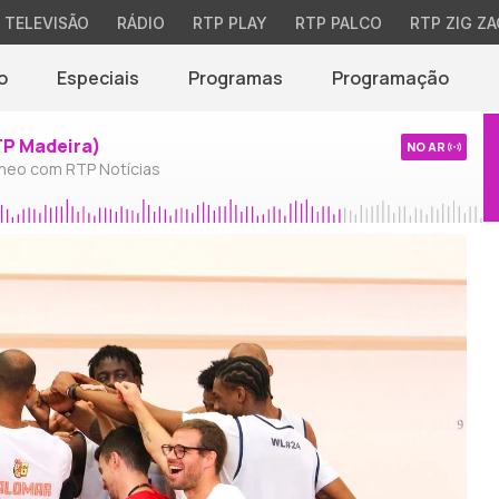
TELEVISÃO
RÁDIO
RTP PLAY
RTP PALCO
RTP ZIG ZA
o
Especiais
Programas
Programação
TP Madeira)
NO AR
neo com RTP Notícias