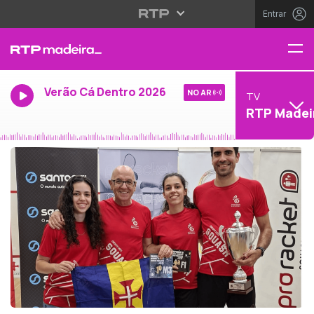
Entrar
Verão Cá Dentro 2026
NO AR
TV
RTP Madei