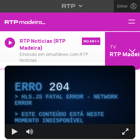
Entrar
RTP Notícias (RTP
NO AR
TV
Madeira)
RTP Madei
Emissão em simultâneo com RTP
Notícias
ERRO
204
HLS.JS FATAL ERROR - NETWORK
ERROR
ESTE CONTEÚDO ESTÁ NESTE
MOMENTO INDISPONÍVEL