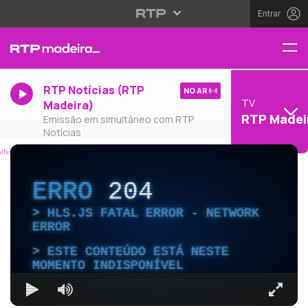
Entrar
RTP Notícias (RTP
NO AR
TV
Madeira)
RTP Madei
Emissão em simultâneo com RTP
Notícias
ERRO
204
HLS.JS FATAL ERROR - NETWORK
ERROR
ESTE CONTEÚDO ESTÁ NESTE
MOMENTO INDISPONÍVEL