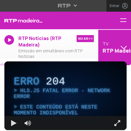
Entrar
RTP Notícias (RTP
NO AR
TV
Madeira)
RTP Madei
Emissão em simultâneo com RTP
Notícias
ERRO
204
HLS.JS FATAL ERROR - NETWORK
ERROR
ESTE CONTEÚDO ESTÁ NESTE
MOMENTO INDISPONÍVEL