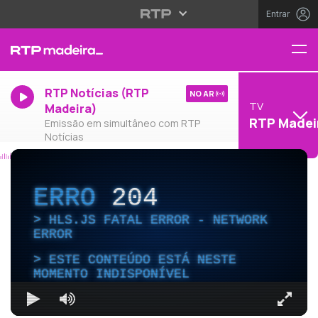
Entrar
RTP Notícias (RTP
NO AR
TV
Madeira)
RTP Madei
Emissão em simultâneo com RTP
Notícias
ERRO
204
HLS.JS FATAL ERROR - NETWORK
ERROR
ESTE CONTEÚDO ESTÁ NESTE
MOMENTO INDISPONÍVEL