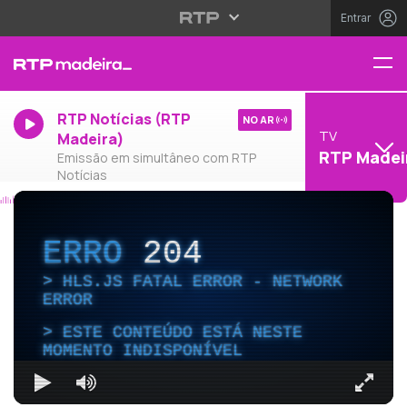
Entrar
RTP Notícias (RTP
NO AR
TV
Madeira)
RTP Madei
Emissão em simultâneo com RTP
Notícias
ERRO
204
HLS.JS FATAL ERROR - NETWORK
ERROR
ESTE CONTEÚDO ESTÁ NESTE
MOMENTO INDISPONÍVEL