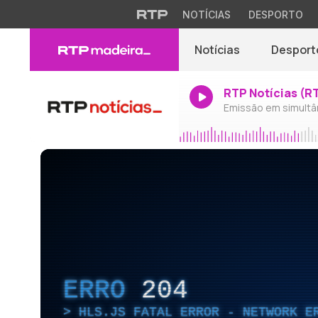
NOTÍCIAS
DESPORTO
Notícias
Desport
RTP Notícias (R
Emissão em simultâ
ERRO
204
HLS.JS FATAL ERROR - NETWORK E