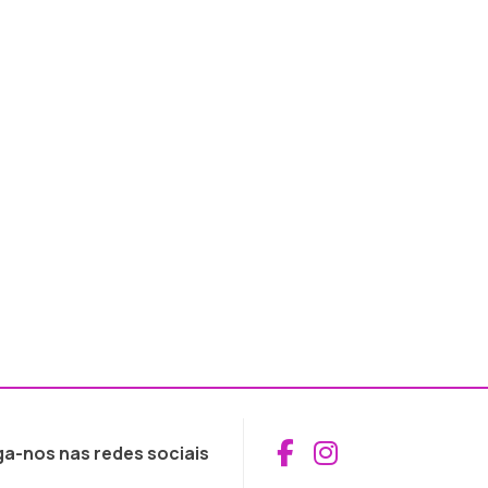
Aceder ao Fac
Aceder ao I
ga-nos nas redes sociais