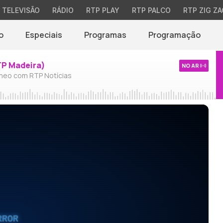
TELEVISÃO
RÁDIO
RTP PLAY
RTP PALCO
RTP ZIG ZA
o
Especiais
Programas
Programação
TP Madeira)
NO AR
neo com RTP Notícias
RROR