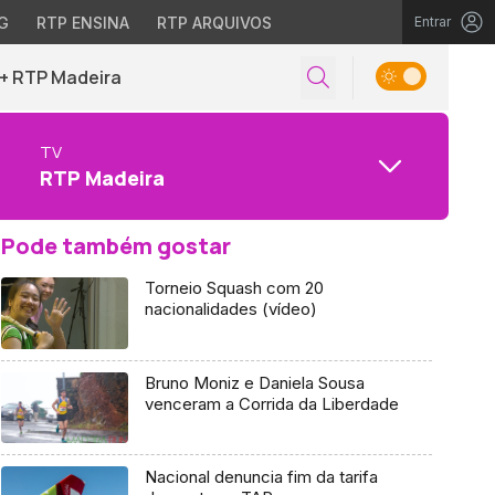
G
RTP ENSINA
RTP ARQUIVOS
Entrar
+ RTP Madeira
TV
RTP Madeira
Pode também gostar
Torneio Squash com 20
nacionalidades (vídeo)
Bruno Moniz e Daniela Sousa
venceram a Corrida da Liberdade
Nacional denuncia fim da tarifa