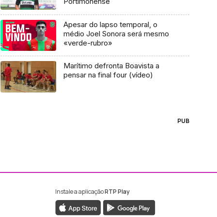
Portimonense
Apesar do lapso temporal, o
médio Joel Sonora será mesmo
«verde-rubro»
Marítimo defronta Boavista a
pensar na final four (vídeo)
PUB
Instale a aplicação
RTP Play
ebook da RTP Madeira
nstagram da RTP Madeira