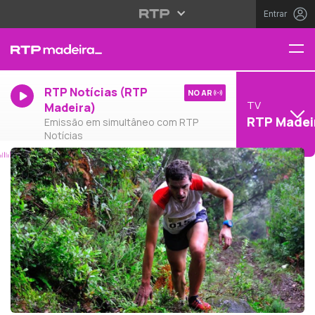
Entrar
RTP Notícias (RTP
NO AR
TV
Madeira)
RTP Madei
Emissão em simultâneo com RTP
Notícias