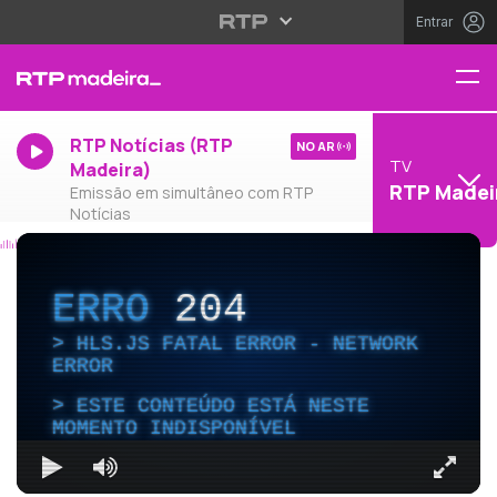
Entrar
RTP Notícias (RTP
NO AR
TV
Madeira)
RTP Madei
Emissão em simultâneo com RTP
Notícias
ERRO
204
HLS.JS FATAL ERROR - NETWORK
ERROR
ESTE CONTEÚDO ESTÁ NESTE
MOMENTO INDISPONÍVEL