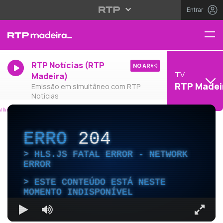
Entrar
RTP Notícias (RTP
NO AR
TV
Madeira)
RTP Madei
Emissão em simultâneo com RTP
Notícias
ERRO
204
HLS.JS FATAL ERROR - NETWORK
ERROR
ESTE CONTEÚDO ESTÁ NESTE
MOMENTO INDISPONÍVEL