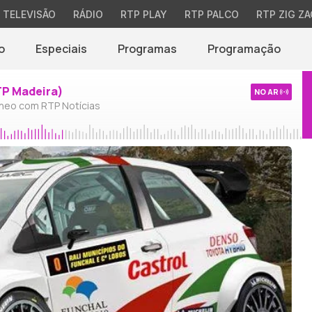
TELEVISÃO
RÁDIO
RTP PLAY
RTP PALCO
RTP ZIG ZA
o
Especiais
Programas
Programação
TP Madeira)
NO AR
neo com RTP Notícias