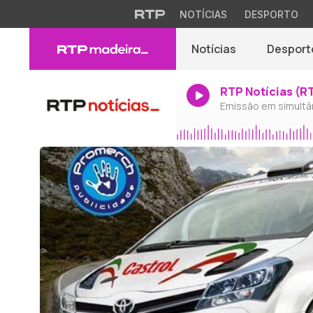
NOTÍCIAS
DESPORTO
Notícias
Desport
RTP Notícias (R
Emissão em simultâ