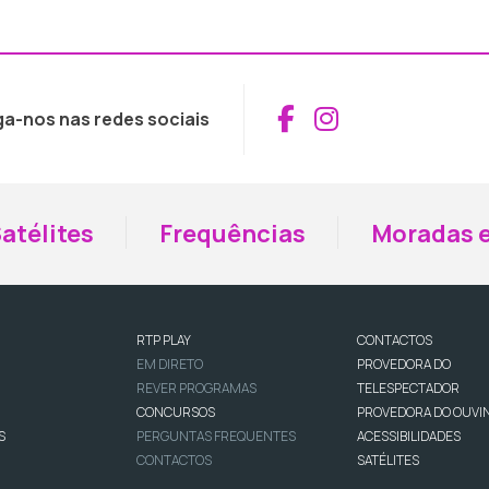
Aceder ao Fac
Aceder ao I
ga-nos nas redes sociais
atélites
Frequências
Moradas e
RTP PLAY
CONTACTOS
EM DIRETO
PROVEDORA DO
REVER PROGRAMAS
TELESPECTADOR
CONCURSOS
PROVEDORA DO OUVI
S
PERGUNTAS FREQUENTES
ACESSIBILIDADES
CONTACTOS
SATÉLITES