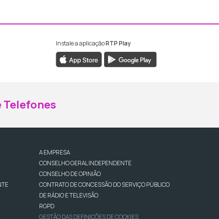
Instale a aplicação
RTP Play
ebook da RTP Madeira
nstagram da RTP Madeira
 Telefones
A EMPRESA
CONSELHO GERAL INDEPENDENTE
CONSELHO DE OPINIÃO
NTE
CONTRATO DE CONCESSÃO DO SERVIÇO PÚBLICO
DE RÁDIO E TELEVISÃO
RGPD
GESTÃO DAS DEFINIÇÕES DE COOKIES