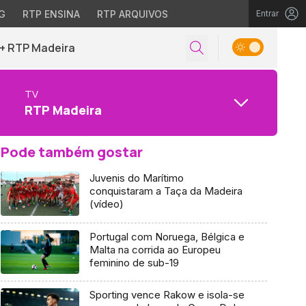
G
RTP ENSINA
RTP ARQUIVOS
Entrar
+ RTP Madeira
TV
RTP Madeira
Pode também gostar
Juvenis do Marítimo
conquistaram a Taça da Madeira
(vídeo)
Portugal com Noruega, Bélgica e
Malta na corrida ao Europeu
feminino de sub-19
Sporting vence Rakow e isola-se