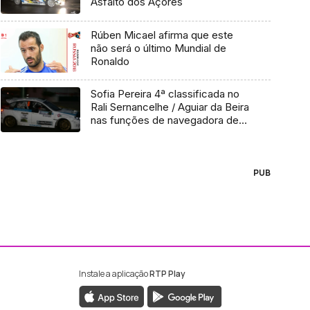
Asfalto dos Açores
Rúben Micael afirma que este
não será o último Mundial de
Ronaldo
Sofia Pereira 4ª classificada no
Rali Sernancelhe / Aguiar da Beira
nas funções de navegadora de
Adruzilo Lopes
PUB
Instale a aplicação
RTP Play
ebook da RTP Madeira
nstagram da RTP Madeira