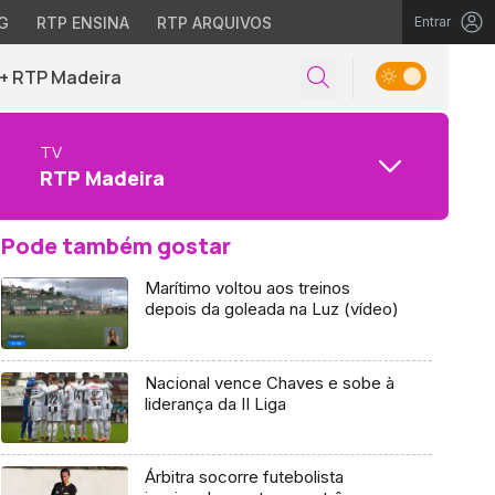
G
RTP ENSINA
RTP ARQUIVOS
Entrar
+ RTP Madeira
TV
RTP Madeira
Pode também gostar
Marítimo voltou aos treinos
depois da goleada na Luz (vídeo)
Nacional vence Chaves e sobe à
liderança da II Liga
Árbitra socorre futebolista