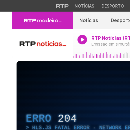
NOTÍCIAS
DESPORTO
Notícias
Desport
RTP Notícias (R
Emissão em simultâ
ERRO
204
HLS.JS FATAL ERROR - NETWORK E