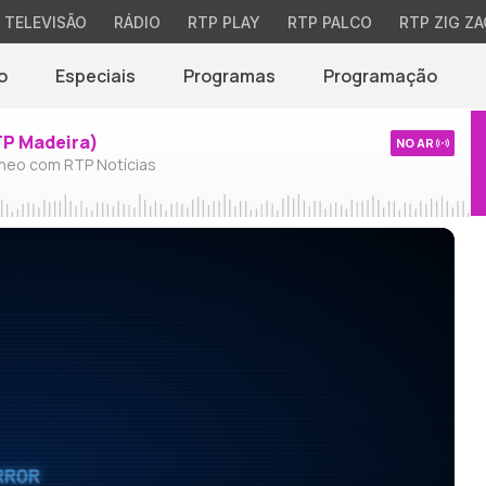
TELEVISÃO
RÁDIO
RTP PLAY
RTP PALCO
RTP ZIG ZA
o
Especiais
Programas
Programação
TP Madeira)
NO AR
neo com RTP Notícias
RROR