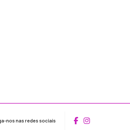
Aceder ao Fac
Aceder ao I
ga-nos nas redes sociais