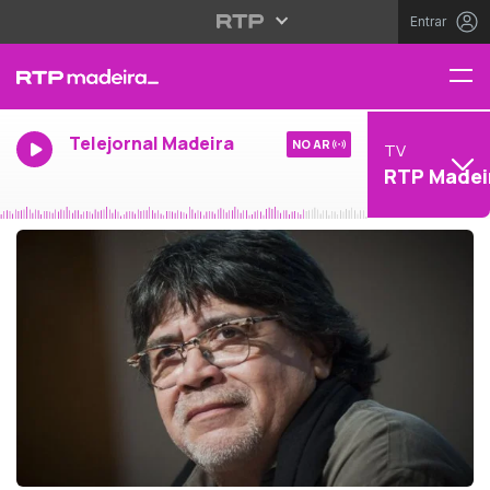
Entrar
Telejornal Madeira
NO AR
TV
RTP Madei