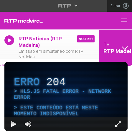
Entrar
RTP Notícias (RTP
NO AR
TV
Madeira)
RTP Madei
Emissão em simultâneo com RTP
Notícias
ERRO
204
HLS.JS FATAL ERROR - NETWORK
ERROR
ESTE CONTEÚDO ESTÁ NESTE
MOMENTO INDISPONÍVEL