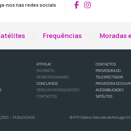
Aceder ao Fac
Aceder ao I
ga-nos nas redes sociais
atélites
Frequências
Moradas e
RTP PLAY
CONTACTOS
EM DIRETO
PROVEDORA DO
REVER PROGRAMAS
TELESPECTADOR
CONCURSOS
PROVEDORA DO OUVI
S
PERGUNTAS FREQUENTES
ACESSIBILIDADES
CONTACTOS
SATÉLITES
IÇÕES
PUBLICIDADE
© RTP, Rádio e Televisão de Portugal 2
|