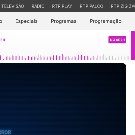
TELEVISÃO
RÁDIO
RTP PLAY
RTP PALCO
RTP ZIG ZA
o
Especiais
Programas
Programação
ira
NO AR
RROR