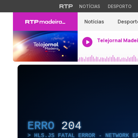
NOTÍCIAS
DESPORTO
Notícias
Desport
Telejornal Made
ERRO
204
HLS.JS FATAL ERROR - NETWORK E