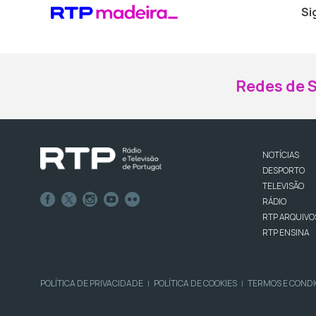
Si
Redes de S
NOTÍCIAS
DESPORTO
TELEVISÃO
RÁDIO
RTP ARQUIVO
RTP ENSINA
POLÍTICA DE PRIVACIDADE
POLÍTICA DE COOKIES
TERMOS E COND
|
|