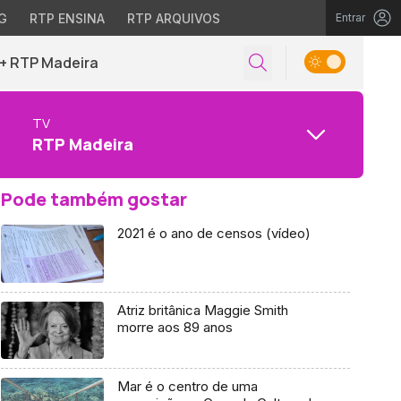
G
RTP ENSINA
RTP ARQUIVOS
Entrar
+ RTP Madeira
TV
RTP Madeira
Pode também gostar
2021 é o ano de censos (vídeo)
Atriz britânica Maggie Smith
morre aos 89 anos
Mar é o centro de uma