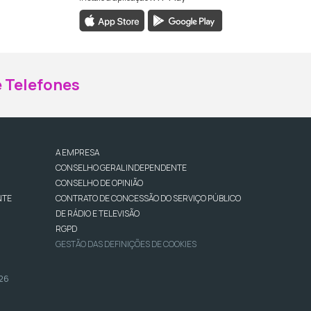
ebook da RTP Madeira
nstagram da RTP Madeira
 Telefones
A EMPRESA
CONSELHO GERAL INDEPENDENTE
CONSELHO DE OPINIÃO
NTE
CONTRATO DE CONCESSÃO DO SERVIÇO PÚBLICO
DE RÁDIO E TELEVISÃO
RGPD
GESTÃO DAS DEFINIÇÕES DE COOKIES
026