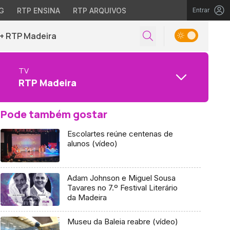
G
RTP ENSINA
RTP ARQUIVOS
Entrar
+ RTP Madeira
TV
RTP Madeira
Pode também gostar
Escolartes reúne centenas de
alunos (vídeo)
Adam Johnson e Miguel Sousa
Tavares no 7.º Festival Literário
da Madeira
Museu da Baleia reabre (vídeo)