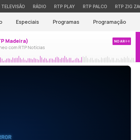
TELEVISÃO
RÁDIO
RTP PLAY
RTP PALCO
RTP ZIG ZA
o
Especiais
Programas
Programação
TP Madeira)
NO AR
neo com RTP Notícias
RROR