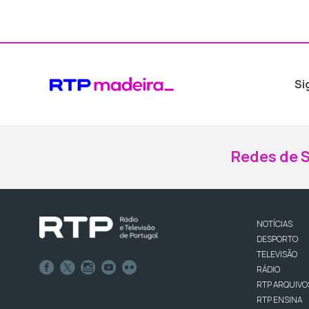
Si
Redes de S
NOTÍCIAS
DESPORTO
TELEVISÃO
RÁDIO
RTP ARQUIVO
RTP ENSINA