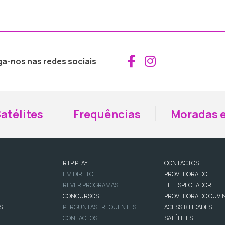
Aceder ao Fac
Aceder ao I
ga-nos nas redes sociais
atélites
Frequências
Moradas e
RTP PLAY
CONTACTOS
EM DIRETO
PROVEDORA DO
REVER PROGRAMAS
TELESPECTADOR
CONCURSOS
PROVEDORA DO OUVI
S
PERGUNTAS FREQUENTES
ACESSIBILIDADES
CONTACTOS
SATÉLITES