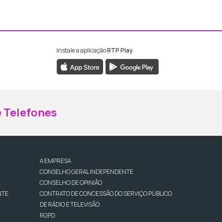
Instale a aplicação
RTP Play
ebook da RTP Madeira
nstagram da RTP Madeira
 Telefones
A EMPRESA
CONSELHO GERAL INDEPENDENTE
CONSELHO DE OPINIÃO
NTE
CONTRATO DE CONCESSÃO DO SERVIÇO PÚBLICO
DE RÁDIO E TELEVISÃO
RGPD