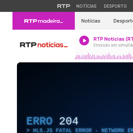
NOTÍCIAS
DESPORTO
Notícias
Desport
RTP Notícias (R
Emissão em simultâ
ERRO
204
HLS.JS FATAL ERROR - NETWORK E