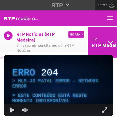
Entrar
RTP Notícias (RTP
NO AR
TV
Madeira)
RTP Madei
Emissão em simultâneo com RTP
Notícias
ERRO
204
HLS.JS FATAL ERROR - NETWORK
ERROR
ESTE CONTEÚDO ESTÁ NESTE
MOMENTO INDISPONÍVEL