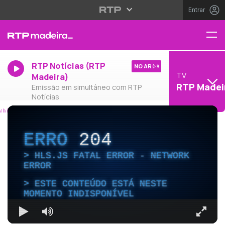
Entrar
RTP Notícias (RTP
NO AR
TV
Madeira)
RTP Madei
Emissão em simultâneo com RTP
Notícias
ERRO
204
HLS.JS FATAL ERROR - NETWORK
ERROR
ESTE CONTEÚDO ESTÁ NESTE
MOMENTO INDISPONÍVEL