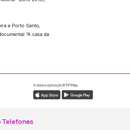
ra e Porto Santo,
 documental “A casa da
Instale a aplicação
RTP Play
ebook da RTP Madeira
nstagram da RTP Madeira
 Telefones