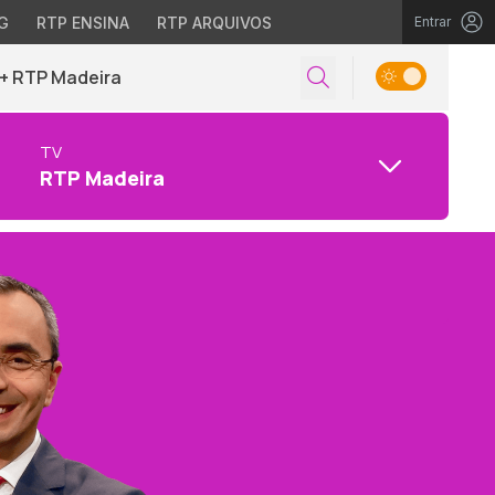
G
RTP ENSINA
RTP ARQUIVOS
Entrar
+ RTP Madeira
TV
RTP Madeira