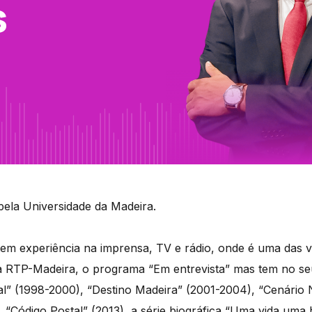
s
pela Universidade da Madeira.
 tem experiência na imprensa, TV e rádio, onde é uma das 
a RTP-Madeira, o programa “Em entrevista” mas tem no se
” (1998-2000), “Destino Madeira” (2001-2004), “Cenário N
, “Código Postal” (2013), a série biográfica “Uma vida uma h