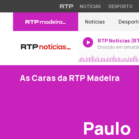
NOTÍCIAS
DESPORTO
Notícias
Desport
RTP Notícias (R
Emissão em simultâ
As Caras da RTP Madeira
Paulo