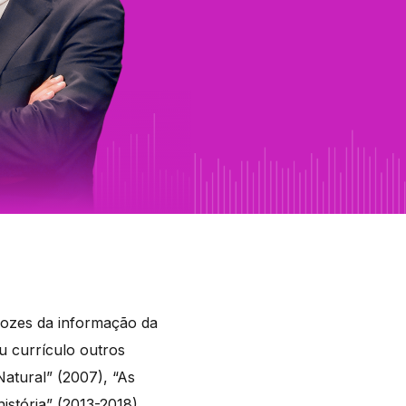
vozes da informação da
u currículo outros
atural” (2007), “As
istória” (2013-2018),