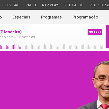
TELEVISÃO
RÁDIO
RTP PLAY
RTP PALCO
RTP ZIG ZA
o
Especiais
Programas
Programação
TP Madeira)
NO AR
neo com RTP Notícias